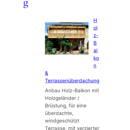
g
H
ol
z-
B
al
ko
n
&
Terrassenüberdachung
Anbau Holz-Balkon mit
Holzgeländer /
Brüstung, für eine
überdachte,
windgeschützt
Terrasse, mit verzierter